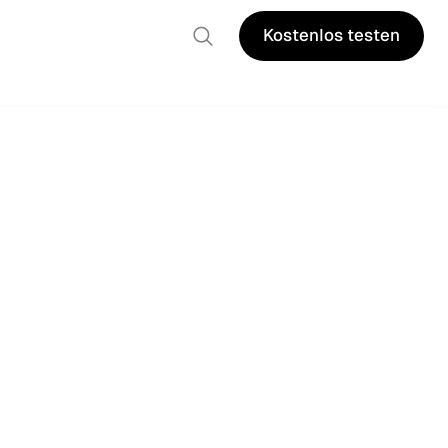
Kostenlos testen
Kostenlos testen
e das Vergabeverfahren regeln.