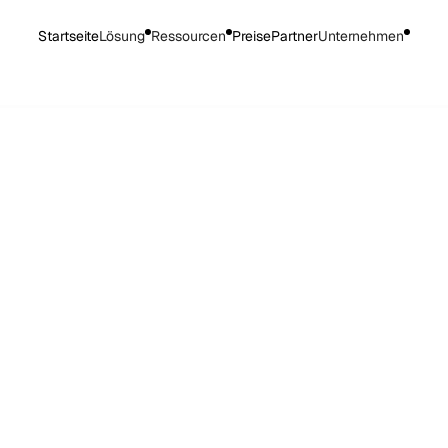
Startseite
Lösung
Ressourcen
Preise
Partner
Unternehmen
 Kriterien, die dazu führen
ffentlichen Ausschreibungen im
.
Gesetzliche und normative Rahmenbedingungen, di