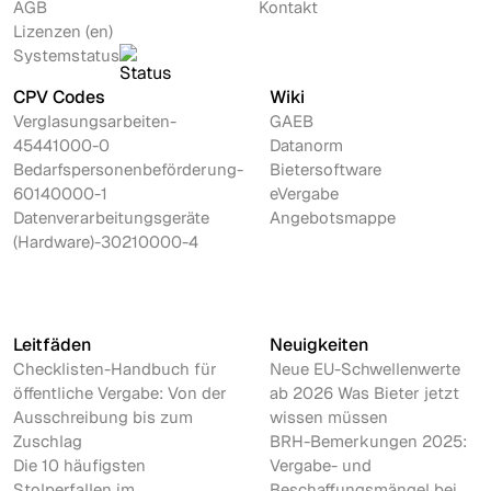
AGB
Kontakt
Lizenzen (en)
Systemstatus
CPV Codes
Wiki
Verglasungsarbeiten-
GAEB
45441000-0
Datanorm
Bedarfspersonenbeförderung-
Bietersoftware
60140000-1
eVergabe
Datenverarbeitungsgeräte
Angebotsmappe
(Hardware)-30210000-4
Leitfäden
Neuigkeiten
Checklisten-Handbuch für
Neue EU-Schwellenwerte
öffentliche Vergabe: Von der
ab 2026 Was Bieter jetzt
Ausschreibung bis zum
wissen müssen
Zuschlag
BRH-Bemerkungen 2025:
Die 10 häufigsten
Vergabe- und
Stolperfallen im
Beschaffungsmängel bei