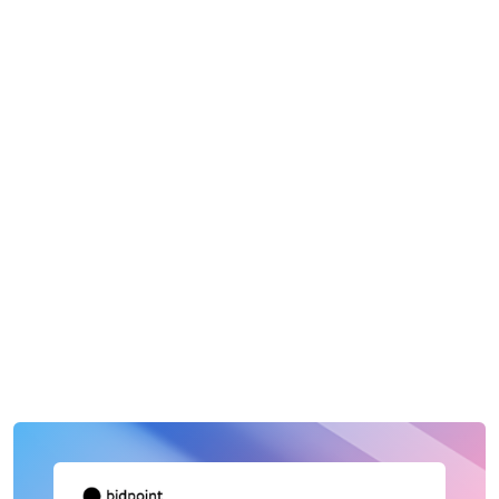
Vergabeverfahren reicht ein einziger Fehler für den
Ausschluss – egal, wie gut Ihr Angebot ist.
Vergabestellen berichten, dass
10 bis 15 Prozent aller
Angebote
bereits in der formalen Prüfung scheitern.
Nicht wegen inhaltlicher Schwächen. Wegen fehlender
Unterlagen.
Wie viele Ihrer Angebote wären betroffen, wenn Sie
ehrlich zurückschauen? Haben Sie für jede Phase einen
dokumentierten Prüfprozess? Wissen alle im Team,
welche Pflichterklärungen bei UVgO-Vergaben anders
sind als bei VgV? Was passiert, wenn die Plattform am
Abgabetag ausfällt?
Dieses Handbuch beantwortet genau diese Fragen.
Kostenlos.
Jetzt lesen
Jetzt lesen