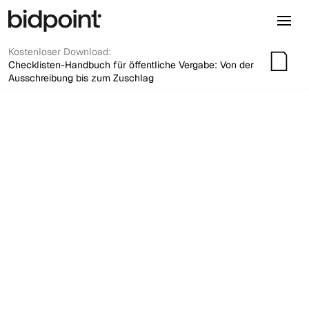
Kostenloser Download:
Checklisten-Handbuch für öffentliche Vergabe: Von der
Ausschreibung bis zum Zuschlag
Emma Kraft
Ein vergessenes Formblatt, eine falsche Signatur, ein
Upload zwei Minuten nach Fristende. Im