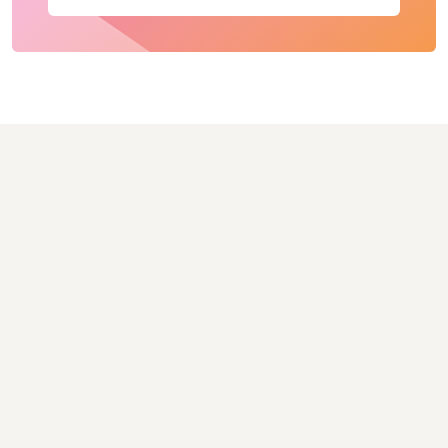
Was in diesem Handbuch steckt:
Über 200 Prüfpunkte für alle 7 Phasen der
öffentlichen Vergabe: vom Finden der Ausschreibung
bis zum Lessons Learned nach der Absage
Vollständige Go/No-Go-Checkliste mit
Eignungsmatrix, damit Sie nie wieder 80 Stunden in
ein Angebot ohne Chance investieren
Formalia-Prüfung für VgV, UVgO und VOB/A: