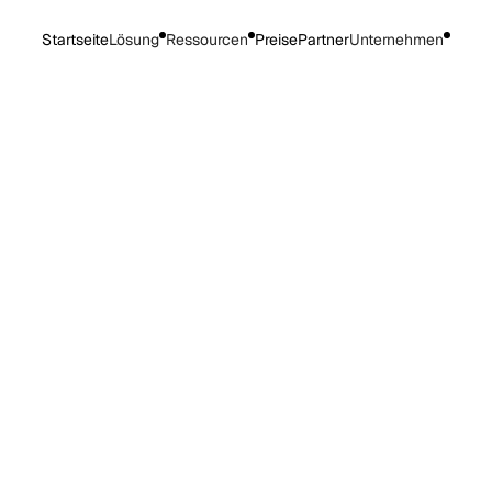
Startseite
Lösung
Ressourcen
Preise
Partner
Unternehmen
uld mit dem Statu
ERSTELLT MIT AI