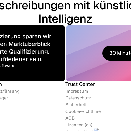
schreibungen mit künstli
Intelligenz
izierung sparen wir
ren Marktüberblick
te Qualifizierung.
30 Minut
friedener sein.
30 Minut
Software
n
Trust Center
tsführung
Impressum
ager
Datenschutz
Sicherheit
Cookie-Richtlinie
AGB
Lizenzen (en)