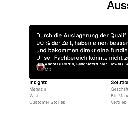
Aus
Durch die Auslagerung der Qualif
90 % der Zeit, haben einen besse
und bekommen direkt eine fundier
Unser Fachbereich könnte nicht zu
Andreas Martin, Geschäftsführer, Flowers 
MD
Insights
Solutio
Magazin
Geschäf
Wiki
Bid Man
Customer Stories
Vertrieb