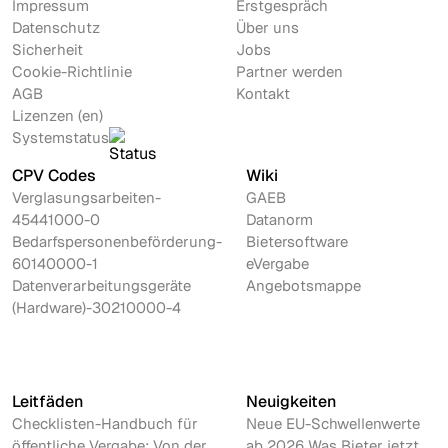
Impressum
Erstgespräch
Datenschutz
Über uns
Sicherheit
Jobs
Cookie-Richtlinie
Partner werden
AGB
Kontakt
Lizenzen (en)
Systemstatus
CPV Codes
Wiki
Verglasungsarbeiten-
GAEB
45441000-0
Datanorm
Bedarfspersonenbeförderung-
Bietersoftware
60140000-1
eVergabe
Datenverarbeitungsgeräte
Angebotsmappe
(Hardware)-30210000-4
Leitfäden
Neuigkeiten
Checklisten-Handbuch für
Neue EU-Schwellenwerte
öffentliche Vergabe: Von der
ab 2026 Was Bieter jetzt