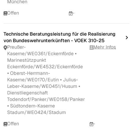
München
Offen
-
Technische Beratungsleistung für die Realisierung
von Bundeswehrunterkünften - VOEK 310-25
Preußer-
Mehr Infos
Kaserne/WE0361/Eckernförde ⦁
Marinestützpunkt
Eckernförde/WE4532/Eckernförde
⦁ Oberst-Herrmann-
Kaserne/WE0170/Eutin ⦁ Julius-
Leber-Kaserne/WE0451/Husum ⦁
Dienstliegenschaft
Todendorf/Panker/WE0158/Panker
⦁ Südtondern-Kaserne
Stadum/WE0424/Stadum
Offen
-