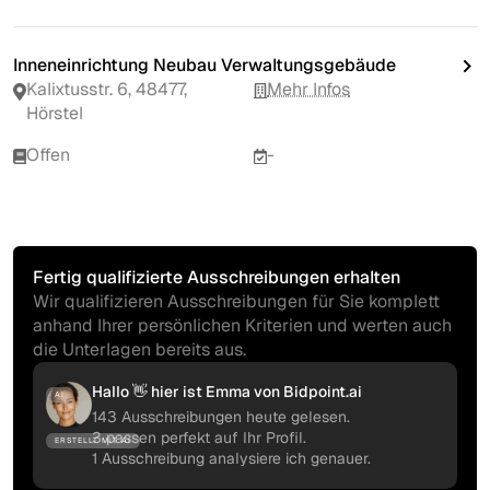
Inneneinrichtung Neubau Verwaltungsgebäude
Kalixtusstr. 6, 48477,
Mehr Infos
Hörstel
Offen
-
Fertig qualifizierte Ausschreibungen erhalten
Wir qualifizieren Ausschreibungen für Sie komplett
anhand Ihrer persönlichen Kriterien und werten auch
die Unterlagen bereits aus.
Hallo 👋 hier ist Emma von Bidpoint.ai
AI
143 Ausschreibungen heute gelesen.
3 passen perfekt auf Ihr Profil.
ERSTELLT MIT AI
1 Ausschreibung analysiere ich genauer.