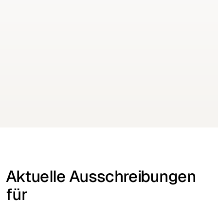
Ausschreibungen
45112730-1
Keine Aufträge mehr verpassen
Erhalten Sie Ausschreibungen für Ihre Branche
täglich per E-Mail
Kostenfrei testen
Kostenfrei testen
Aktuelle Ausschreibungen
für