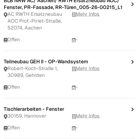
BLB NRW AC/ Aachen/ RWTH Ersatzneubau AOC/
Fenster, PR-Fassade, RR-Türen_005-26-00215_L1
AC RWTH Ersatzneubau
Mehr Infos
AOC Prof.-Pirlet-Straße,
52074, Aachen
Offen
-
Teilneubau GEH II - OP-Wandsystem
Robert-Koch-Straße 1,
Mehr Infos
30989, Gehrden
Offen
-
Tischlerarbeiten - Fenster
30159, Hannover
Mehr Infos
Offen
-