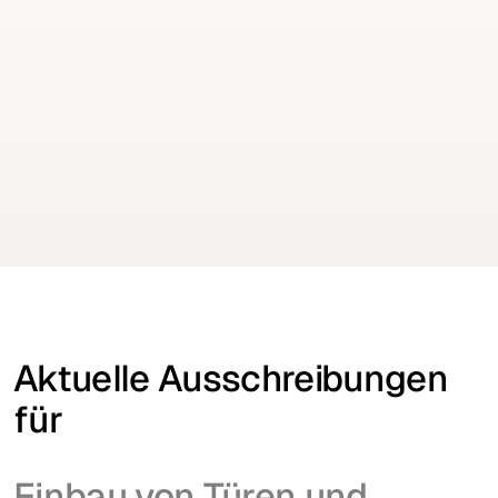
Keine Aufträge mehr verpassen
Erhalten Sie Ausschreibungen für Ihre Branche
täglich per E-Mail
Kostenfrei testen
Kostenfrei testen
Aktuelle Ausschreibungen
für
Einbau von Türen und