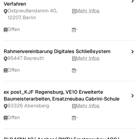
Verfahren
Ostpreußendamm 40,
Mehr Infos
12207, Berlin
Offen
-
Rahmenvereinbarung Digitales Schließsystem
95447 Bayreuth
Mehr Infos
Offen
-
ex post_KJF Regensburg, VE10 Erweiterte
Baumeisterarbeiten, Ersatzneubau Cabrini-Schule
93326 Abensberg
Mehr Infos
Offen
-