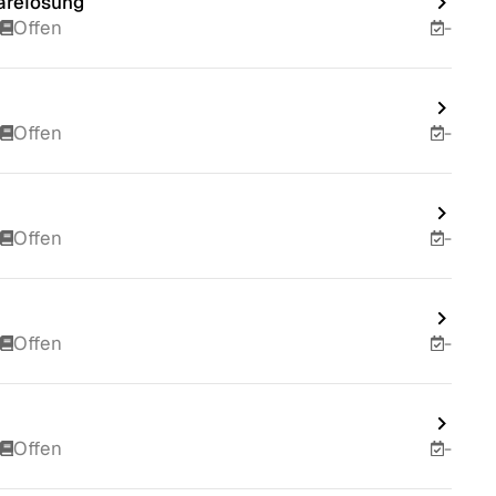
arelösung
Offen
-
Offen
-
Offen
-
Offen
-
Offen
-