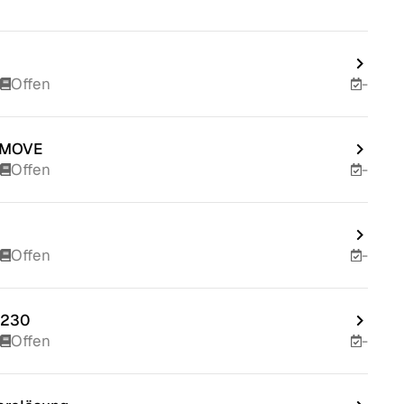
Offen
-
igMOVE
Offen
-
Offen
-
0230
Offen
-