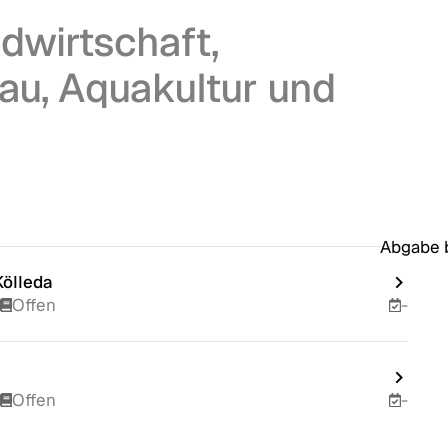
dwirtschaft,
bau, Aquakultur und
Abgabe b
ölleda
Offen
-
Offen
-