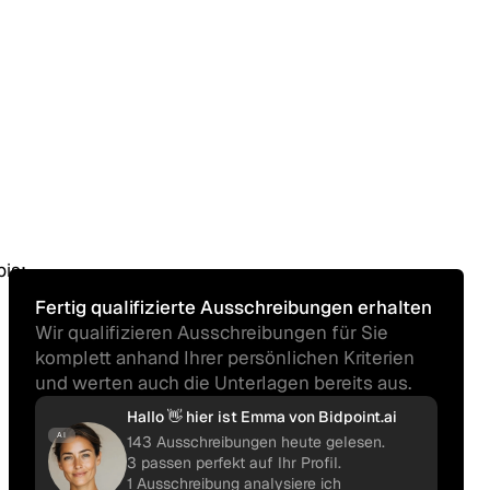
is:
Fertig qualifizierte Ausschreibungen erhalten
Wir qualifizieren Ausschreibungen für Sie
komplett anhand Ihrer persönlichen Kriterien
und werten auch die Unterlagen bereits aus.
Hallo 👋 hier ist Emma von Bidpoint.ai
AI
143 Ausschreibungen heute gelesen.
3 passen perfekt auf Ihr Profil.
1 Ausschreibung analysiere ich