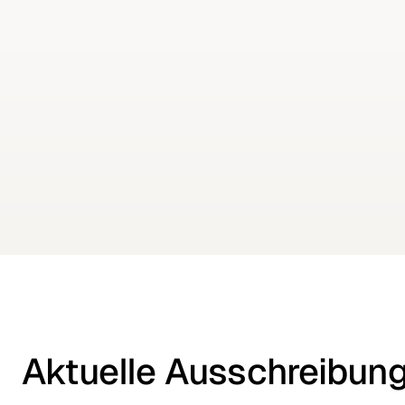
Kategorie
Dienstleistungen in Landwirtschaft,
Forstwirtschft, Gartenbau, Aquakultur und
Bienenzucht
CPV-Code
77000000-0
Aktuelle Ausschreibung