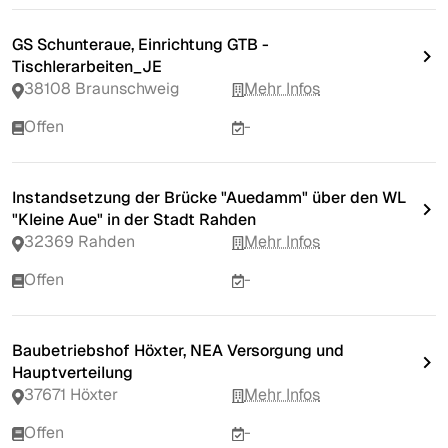
GS Schunteraue, Einrichtung GTB -
Tischlerarbeiten_JE
38108 Braunschweig
Mehr Infos
Offen
-
Instandsetzung der Brücke "Auedamm" über den WL
"Kleine Aue" in der Stadt Rahden
32369 Rahden
Mehr Infos
Offen
-
Baubetriebshof Höxter, NEA Versorgung und
Hauptverteilung
37671 Höxter
Mehr Infos
Offen
-