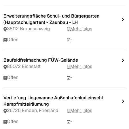
Erweiterungsfläche Schul- und Bürgergarten
(Hauptschulgarten) - Zaunbau - LH
38112 Braunschweig
Mehr Infos
Offen
-
Baufeldfreimachung FÜW-Gelände
85072 Eichstätt
Mehr Infos
Offen
-
Vertiefung Liegewanne Außenhafenkai einschl.
Kampfmittelräumung
26725 Emden, Friesland
Mehr Infos
Offen
-