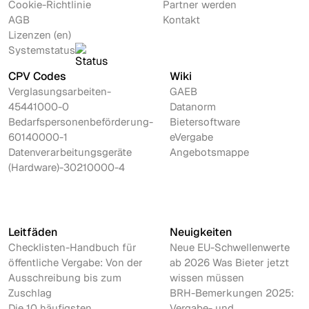
Cookie-Richtlinie
Partner werden
AGB
Kontakt
Lizenzen (en)
Systemstatus
CPV Codes
Wiki
Verglasungsarbeiten-
GAEB
45441000-0
Datanorm
Bedarfspersonenbeförderung-
Bietersoftware
60140000-1
eVergabe
Datenverarbeitungsgeräte
Angebotsmappe
(Hardware)-30210000-4
Leitfäden
Neuigkeiten
Checklisten-Handbuch für
Neue EU-Schwellenwerte
öffentliche Vergabe: Von der
ab 2026 Was Bieter jetzt
Ausschreibung bis zum
wissen müssen
Zuschlag
BRH-Bemerkungen 2025:
Die 10 häufigsten
Vergabe- und