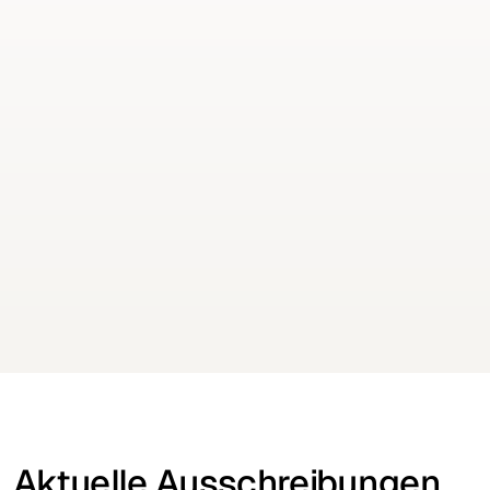
15
(elektrische Apparate
ausgenommen)
Ausschreibungen
CPV-Code
44000000-0
Keine Aufträge mehr verpassen
Erhalten Sie Ausschreibungen für Ihre Branche
täglich per E-Mail
Kostenfrei testen
Kostenfrei testen
Aktuelle Ausschreibungen